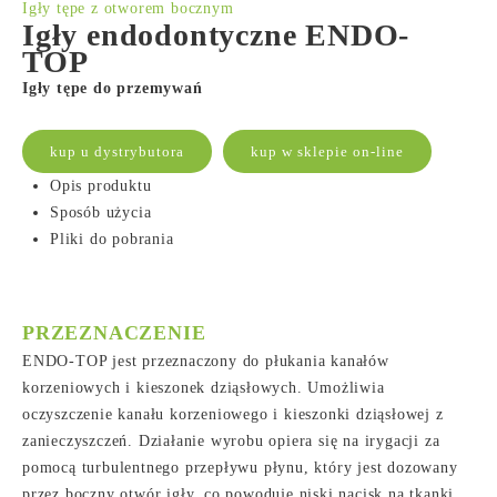
Igły tępe z otworem bocznym
Igły endodontyczne ENDO-
TOP
Igły tępe do przemywań
kup u dystrybutora
kup w sklepie on-line
Opis produktu
Sposób użycia
Pliki do pobrania
PRZEZNACZENIE
ENDO-TOP jest przeznaczony do płukania kanałów
korzeniowych i kieszonek dziąsłowych. Umożliwia
oczyszczenie kanału korzeniowego i kieszonki dziąsłowej z
zanieczyszczeń. Działanie wyrobu opiera się na irygacji za
pomocą turbulentnego przepływu płynu, który jest dozowany
przez boczny otwór igły, co powoduje niski nacisk na tkanki.