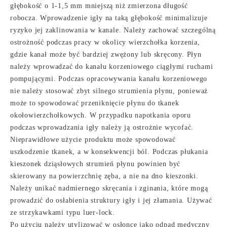
głębokość o 1-1,5 mm mniejszą niż zmierzona długość
robocza. Wprowadzenie igły na taką głębokość minimalizuje
ryzyko jej zaklinowania w kanale. Należy zachować szczególną
ostrożność podczas pracy w okolicy wierzchołka korzenia,
gdzie kanał może być bardziej zwężony lub skręcony. Płyn
należy wprowadzać do kanału korzeniowego ciągłymi ruchami
pompującymi. Podczas opracowywania kanału korzeniowego
nie należy stosować zbyt silnego strumienia płynu, ponieważ
może to spowodować przeniknięcie płynu do tkanek
okołowierzchołkowych. W przypadku napotkania oporu
podczas wprowadzania igły należy ją ostrożnie wycofać.
Nieprawidłowe użycie produktu może spowodować
uszkodzenie tkanek, a w konsekwencji ból. Podczas płukania
kieszonek dziąsłowych strumień płynu powinien być
skierowany na powierzchnię zęba, a nie na dno kieszonki.
Należy unikać nadmiernego skręcania i zginania, które mogą
prowadzić do osłabienia struktury igły i jej złamania. Używać
ze strzykawkami typu luer-lock.
Po użyciu należy utylizować w osłonce jako odpad medyczny