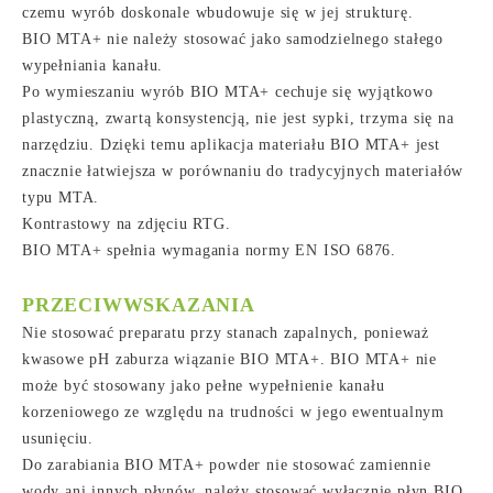
czemu wyrób doskonale wbudowuje się w jej strukturę.
BIO MTA+ nie należy stosować jako samodzielnego stałego
wypełniania kanału.
Po wymieszaniu wyrób BIO MTA+ cechuje się wyjątkowo
plastyczną, zwartą konsystencją, nie jest sypki, trzyma się na
narzędziu. Dzięki temu aplikacja materiału BIO MTA+ jest
znacznie łatwiejsza w porównaniu do tradycyjnych materiałów
typu MTA.
Kontrastowy na zdjęciu RTG.
BIO MTA+ spełnia wymagania normy EN ISO 6876.
PRZECIWWSKAZANIA
Nie stosować preparatu przy stanach zapalnych, ponieważ
kwasowe pH zaburza wiązanie BIO MTA+. BIO MTA+ nie
może być stosowany jako pełne wypełnienie kanału
korzeniowego ze względu na trudności w jego ewentualnym
usunięciu.
Do zarabiania BIO MTA+ powder nie stosować zamiennie
wody ani innych płynów, należy stosować wyłącznie płyn BIO