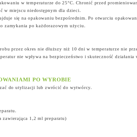
kowaniu w temperaturze do 25°C. Chronić przed promieniowan
 w miejscu niedostępnym dla dzieci.
ajduje się na opakowaniu bezpośrednim. Po otwarciu opakowani
go zamykania po każdorazowym użyciu.
obu przez okres nie dłuższy niż 10 dni w temperaturze nie prz
peratur nie wpływa na bezpieczeństwo i skuteczność działania 
OWANIAMI PO WYROBIE
ać do utylizacji lub zwrócić do wytwórcy.
eparatu.
zawierająca 1,2 ml preparatu)