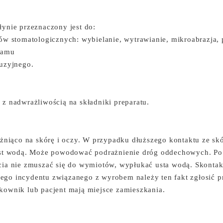
ynie przeznaczony jest do:
ów stomatologicznych: wybielanie, wytrawianie, mikroabrazja, 
damu
luzyjnego.
z nadwrażliwością na składniki preparatu.
ażniąco na skórę i oczy. W przypadku dłuższego kontaktu ze sk
ast wodą. Może powodować podrażnienie dróg oddechowych. Po 
cia nie zmuszać się do wymiotów, wypłukać usta wodą. Skontak
go incydentu związanego z wyrobem należy ten fakt zgłosić 
kownik lub pacjent mają miejsce zamieszkania.