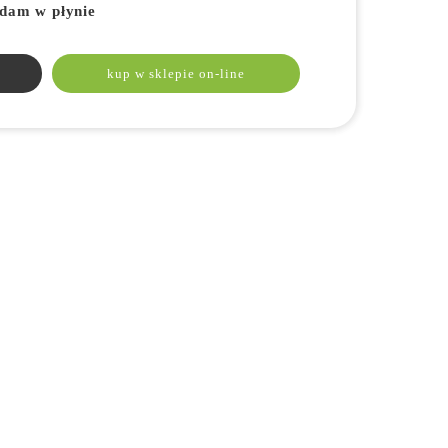
rdam w płynie
kup w sklepie on-line