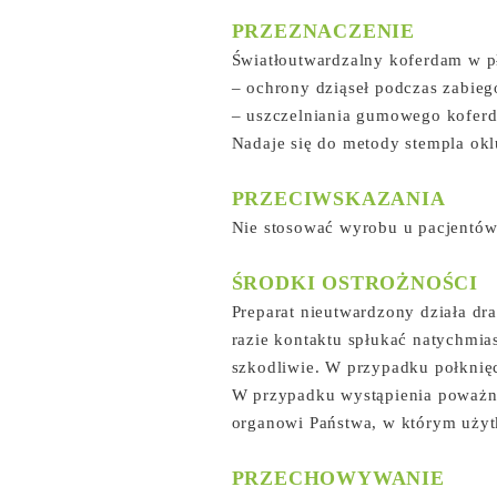
PRZEZNACZENIE
Światłoutwardzalny koferdam w pł
– ochrony dziąseł podczas zabieg
– uszczelniania gumowego kofer
Nadaje się do metody stempla ok
PRZECIWSKAZANIA
Nie stosować wyrobu u pacjentów 
ŚRODKI OSTROŻNOŚCI
Preparat nieutwardzony działa dr
razie kontaktu spłukać natychmi
szkodliwie. W przypadku połknię
W przypadku wystąpienia poważne
organowi Państwa, w którym użyt
PRZECHOWYWANIE