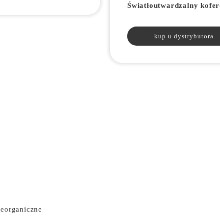
Światłoutwardzalny kofe
kup u dystrybutora
ieorganiczne